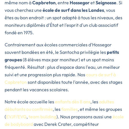
même nom à
Capbreton
, entre
Hossegor
et
Seignosse
. Si
vous cherchez une
école de surf dans les Landes
, vous
êtes au bon endroit : un spot adapté à tous les niveaux, des
moniteurs diplômés d'État et l'esprit d'un club associatif
fondé en 1975.
Contrairement aux écoles commerciales d'Hossegor
souvent bondées en été, le Santocha privilégie les
petits
groupes
(8 élèves max par moniteur) et un spot moins
fréquenté. Résultat : plus d'espace dans l'eau, un meilleur
suivi et une progression plus rapide. Nos
cours de surf à
Capbreton
sont disponibles toute l'année, avec des stages
pendant les vacances scolaires.
Notre école accueille les
enfants dès 8 ans
, les
adultes
débutants ou confirmés
, les
familles
, et même les groupes
(
EVJF/EVG
,
team building
). Nous proposons aussi une
école
de bodyboard
avec Derek Crater, compétiteur